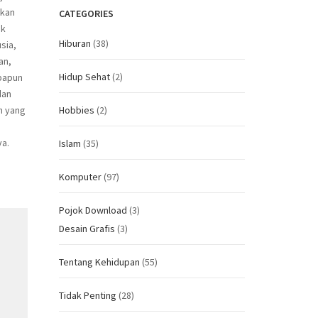
akan
CATEGORIES
nk
Hiburan
(38)
sia,
an,
Hidup Sehat
(2)
papun
dan
Hobbies
(2)
n yang
g
ya.
Islam
(35)
Komputer
(97)
Pojok Download
(3)
Desain Grafis
(3)
Tentang Kehidupan
(55)
Tidak Penting
(28)