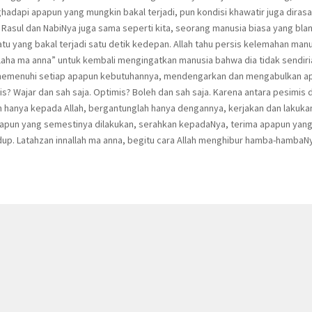
nghadapi apapun yang mungkin bakal terjadi, pun kondisi khawatir juga diras
 Rasul dan NabiNya juga sama seperti kita, seorang manusia biasa yang bla
atu yang bakal terjadi satu detik kedepan. Allah tahu persis kelemahan manu
llaha ma anna” untuk kembali mengingatkan manusia bahwa dia tidak sendiri
a, memenuhi setiap apapun kebutuhannya, mendengarkan dan mengabulkan a
? Wajar dan sah saja. Optimis? Boleh dan sah saja. Karena antara pesimis 
ah hanya kepada Allah, bergantunglah hanya dengannya, kerjakan dan lakuka
apapun yang semestinya dilakukan, serahkan kepadaNya, terima apapun yan
dup. Latahzan innallah ma anna, begitu cara Allah menghibur hamba-hambaN