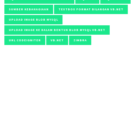
SUMBER KEBAHAGIAAN
TEXTBOX FORMAT BILANGAN VB.NET
UPLOAD IMAGE BLOB MYSQL
UPLOAD IMAGE KE DALAM BENTUK BLOB MYSQL VB.NET
URL CODEIGNITER
VB.NET
ZIMBRA