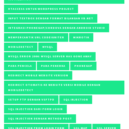
HTACCESS UNTUK WORDPRESS PROJECT
INPUT TEXTBOX DENGAN FORMAT BILANGAN VB.NET
INTEGRASI PHONEGAP/CORDOVA DENGAN ANDROID STUDIO
MEMPERCANTIK URL CODEIGNITER
MIKROTIK
MOBILEDETECT
MYSQL
MYSQL ERROR 2006: MYSQL SERVER HAS GONE AWAY
PARA PENCELA
PARA PENERKA
PHONEGAP
REDIRECT MOBILE WEBSITE VERSION
REDIRECT OTOMATIS KE WEBSITE VERSI MOBILE DENGAN
MOBILEDETECT
SETUP FTP DENGAN VSFTPD
SQL INJECTION
SQL INJECTION DARI FORM LOGIN
SQL INJECTION DENGAN METHOD POST
SQL INJECTION FROM LOGIN FORM
SQL MAP
SQL SERVER