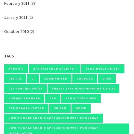
February 2011
(3)
January 2011
(2)
October 2010
(2)
TAGS
ANDROID
APLIKASI CRUD DI VB.NET
BLOB MYSQL VB.NET
CENTOS
CI
CODEINGITER
CORDOVA
CRUD
CSS PADDING RULES
ENABLE SAFE MODE WINDOWS 8/8.1/10
FORMAT BILANGAN
FTP
FTP ACCESS LINUX
FTP DENGAN VSVTPD
GHIBAH
GOSIP
HOW TO MAKE ANDOID APPLICATION WITH PHONEGAP
HOW TO MAKE ANDOID APPLICATION WITH PHONEGAP -
INSTALLATION