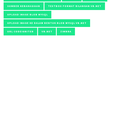
SUMBER KEBAHAGIAAN
TEXTBOX FORMAT BILANGAN VB.NET
UPLOAD IMAGE BLOB MYSQL
UPLOAD IMAGE KE DALAM BENTUK BLOB MYSQL VB.NET
URL CODEIGNITER
VB.NET
ZIMBRA