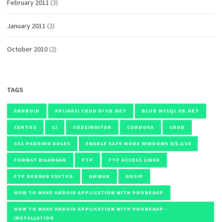
February 2011
(3)
January 2011
(2)
October 2010
(2)
TAGS
ANDROID
APLIKASI CRUD DI VB.NET
BLOB MYSQL VB.NET
CENTOS
CI
CODEINGITER
CORDOVA
CRUD
CSS PADDING RULES
ENABLE SAFE MODE WINDOWS 8/8.1/10
FORMAT BILANGAN
FTP
FTP ACCESS LINUX
FTP DENGAN VSVTPD
GHIBAH
GOSIP
HOW TO MAKE ANDOID APPLICATION WITH PHONEGAP
HOW TO MAKE ANDOID APPLICATION WITH PHONEGAP -
INSTALLATION