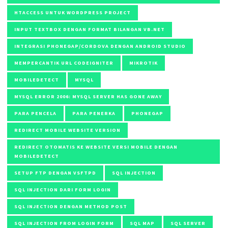
HTACCESS UNTUK WORDPRESS PROJECT
INPUT TEXTBOX DENGAN FORMAT BILANGAN VB.NET
INTEGRASI PHONEGAP/CORDOVA DENGAN ANDROID STUDIO
MEMPERCANTIK URL CODEIGNITER
MIKROTIK
MOBILEDETECT
MYSQL
MYSQL ERROR 2006: MYSQL SERVER HAS GONE AWAY
PARA PENCELA
PARA PENERKA
PHONEGAP
REDIRECT MOBILE WEBSITE VERSION
REDIRECT OTOMATIS KE WEBSITE VERSI MOBILE DENGAN
MOBILEDETECT
SETUP FTP DENGAN VSFTPD
SQL INJECTION
SQL INJECTION DARI FORM LOGIN
SQL INJECTION DENGAN METHOD POST
SQL INJECTION FROM LOGIN FORM
SQL MAP
SQL SERVER