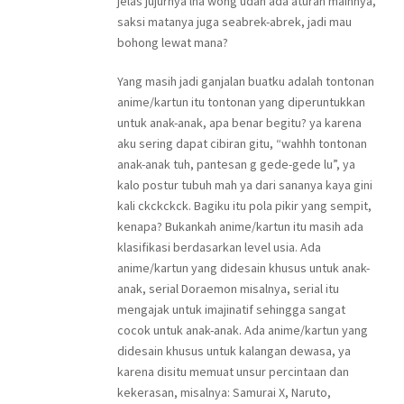
jelas jujurnya lha wong udah ada aturan mainnya,
saksi matanya juga seabrek-abrek, jadi mau
bohong lewat mana?
Yang masih jadi ganjalan buatku adalah tontonan
anime/kartun itu tontonan yang diperuntukkan
untuk anak-anak, apa benar begitu? ya karena
aku sering dapat cibiran gitu, “wahhh tontonan
anak-anak tuh, pantesan g gede-gede lu”, ya
kalo postur tubuh mah ya dari sananya kaya gini
kali ckckckck. Bagiku itu pola pikir yang sempit,
kenapa? Bukankah anime/kartun itu masih ada
klasifikasi berdasarkan level usia. Ada
anime/kartun yang didesain khusus untuk anak-
anak, serial Doraemon misalnya, serial itu
mengajak untuk imajinatif sehingga sangat
cocok untuk anak-anak. Ada anime/kartun yang
didesain khusus untuk kalangan dewasa, ya
karena disitu memuat unsur percintaan dan
kekerasan, misalnya: Samurai X, Naruto,