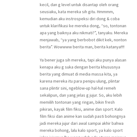
kecil, dan g level untuk disantap oleh orang
seusiaku, kata mereka sih gitu. Hmmmm,
kemudian aku instrospeksi diri dong & coba
untuk klarifikasi ke mereka dong, “so, tontonan
apa yang baiknya aku nikmati?”, tanyaku. Mereka
menjawab, “ya yang berbobot dikit kek, nonton
berita”. Wowwww berita man, berita katanya!!!!
Ya bener juga sih mereka, tapi aku punya alasan
kenapa aku g suka dengan berita khususnya
berita yang dimuat di media massa kita, ya
karena mereka itu para penipu ulung, plintar
sana plintir sini, ngeblow-up hal-hal remeh
sekalipun, dan yang jelas g jujur. So, aku lebih
memilih tontonan yang ringan, bikin fresh
pikiran, kayak film fiksi, anime dan sport. Kalo
film fiksi dan anime kan sudah pasti bohongnya
jadi mereka jujur dari awal sampai akhir bahwa
mereka bohong, lalu kalo sport, ya kalo sport