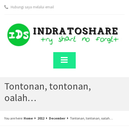
Hubungi saya melalui email
Tontonan, tontonan,
oalah…
You are here:
Home
2012
December
Tontonan, tontonan, oalah…