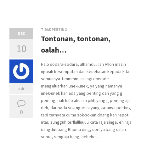
TIDAK PENTING
DEC
Tontonan, tontonan,
10
oalah…
Halo sodara-sodara, alhamdulillah Alloh masih
ngasih kesempatan dan kesehatan kepada kita
semuanya. Hmmmm, ini lagi episode
mengeluarkan unek-unek, ya yang namanya
ndr
unek-unek kan ada yang penting dan yang g
penting, nah kalo aku nih pilih yang g penting aja
deh, daripada sok ngurusi yang katanya penting
0
tapi ternyata cuma sok-sokan doang kan repot
ntar, sungguh terllallluuuu kata raja singa, eh raja
dangdut bang Rhoma ding, sori ya bang salah
sebut, sengaja bang, hehehe…