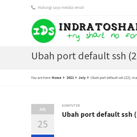
Hubungi saya melalui email
Ubah port default ssh (
You are here:
Home
2011
July
Ubah port default ssh (22), 
KOMPUTER
JUL
Ubah port default ssh 
25