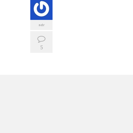
ndr
5