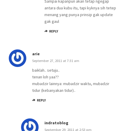
Sampai kapanpun akan tetap ngegap
antara dua kubu itu, tapi kyknya sih tetep
menang yang punya prinsip gak update
gak gaul
REPLY
arie
September 27, 2011 at 7:31 am
baiklah.. setuju..
tenan loh yaa??
mubadzir lainnya: mubadzir waktu, mubadzir
tidur (kebanyakan tidur)..
REPLY
indratoblog
September 29, 2011 at 2:53 pm