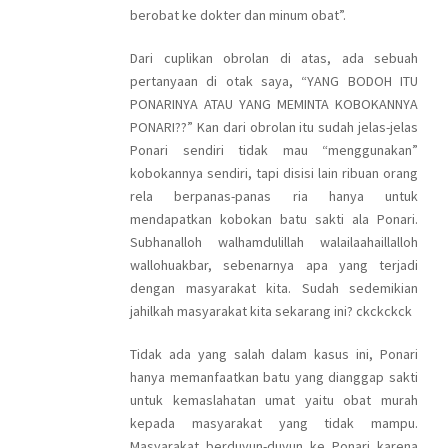
berobat ke dokter dan minum obat”.
Dari cuplikan obrolan di atas, ada sebuah
pertanyaan di otak saya, “YANG BODOH ITU
PONARINYA ATAU YANG MEMINTA KOBOKANNYA
PONARI??” Kan dari obrolan itu sudah jelas-jelas
Ponari sendiri tidak mau “menggunakan”
kobokannya sendiri, tapi disisi lain ribuan orang
rela berpanas-panas ria hanya untuk
mendapatkan kobokan batu sakti ala Ponari.
Subhanalloh walhamdulillah walailaahaillalloh
wallohuakbar, sebenarnya apa yang terjadi
dengan masyarakat kita. Sudah sedemikian
jahilkah masyarakat kita sekarang ini? ckckckck
Tidak ada yang salah dalam kasus ini, Ponari
hanya memanfaatkan batu yang dianggap sakti
untuk kemaslahatan umat yaitu obat murah
kepada masyarakat yang tidak mampu.
Masyarakat berduyun-duyun ke Ponari karena