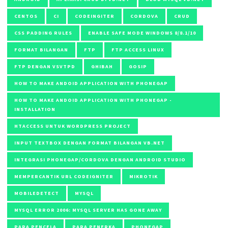
CENTOS
CI
CODEINGITER
CORDOVA
CRUD
CSS PADDING RULES
ENABLE SAFE MODE WINDOWS 8/8.1/10
FORMAT BILANGAN
FTP
FTP ACCESS LINUX
FTP DENGAN VSVTPD
GHIBAH
GOSIP
HOW TO MAKE ANDOID APPLICATION WITH PHONEGAP
HOW TO MAKE ANDOID APPLICATION WITH PHONEGAP -
INSTALLATION
HTACCESS UNTUK WORDPRESS PROJECT
INPUT TEXTBOX DENGAN FORMAT BILANGAN VB.NET
INTEGRASI PHONEGAP/CORDOVA DENGAN ANDROID STUDIO
MEMPERCANTIK URL CODEIGNITER
MIKROTIK
MOBILEDETECT
MYSQL
MYSQL ERROR 2006: MYSQL SERVER HAS GONE AWAY
PARA PENCELA
PARA PENERKA
PHONEGAP