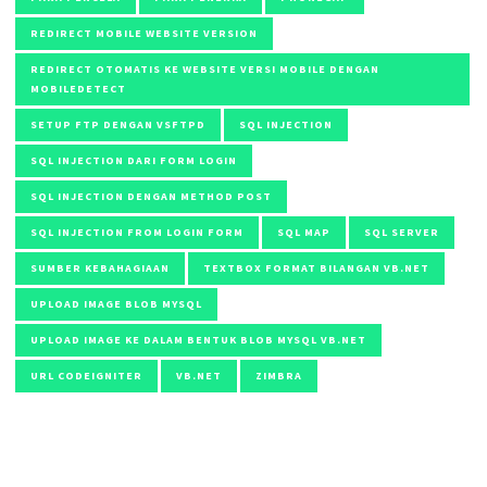
REDIRECT MOBILE WEBSITE VERSION
REDIRECT OTOMATIS KE WEBSITE VERSI MOBILE DENGAN
MOBILEDETECT
SETUP FTP DENGAN VSFTPD
SQL INJECTION
SQL INJECTION DARI FORM LOGIN
SQL INJECTION DENGAN METHOD POST
SQL INJECTION FROM LOGIN FORM
SQL MAP
SQL SERVER
SUMBER KEBAHAGIAAN
TEXTBOX FORMAT BILANGAN VB.NET
UPLOAD IMAGE BLOB MYSQL
UPLOAD IMAGE KE DALAM BENTUK BLOB MYSQL VB.NET
URL CODEIGNITER
VB.NET
ZIMBRA