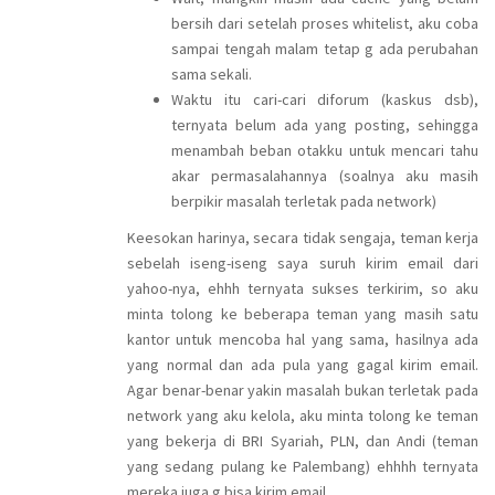
bersih dari setelah proses whitelist, aku coba
sampai tengah malam tetap g ada perubahan
sama sekali.
Waktu itu cari-cari diforum (kaskus dsb),
ternyata belum ada yang posting, sehingga
menambah beban otakku untuk mencari tahu
akar permasalahannya (soalnya aku masih
berpikir masalah terletak pada network)
Keesokan harinya, secara tidak sengaja, teman kerja
sebelah iseng-iseng saya suruh kirim email dari
yahoo-nya, ehhh ternyata sukses terkirim, so aku
minta tolong ke beberapa teman yang masih satu
kantor untuk mencoba hal yang sama, hasilnya ada
yang normal dan ada pula yang gagal kirim email.
Agar benar-benar yakin masalah bukan terletak pada
network yang aku kelola, aku minta tolong ke teman
yang bekerja di BRI Syariah, PLN, dan Andi (teman
yang sedang pulang ke Palembang) ehhhh ternyata
mereka juga g bisa kirim email.