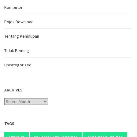
Komputer
Pojok Download
Tentang Kehidupan
Tidak Penting
Uncategorized
ARCHIVES
Archives
TAGS
ANDROID
APLIKASI CRUD DI VB.NET
BLOB MYSQL VB.NET