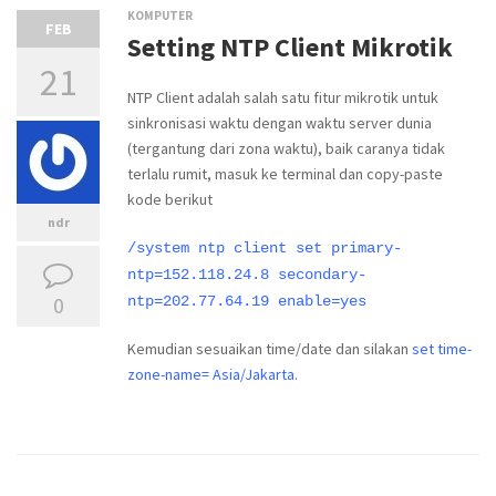
KOMPUTER
FEB
Setting NTP Client Mikrotik
21
NTP Client adalah salah satu fitur mikrotik untuk
sinkronisasi waktu dengan waktu server dunia
(tergantung dari zona waktu), baik caranya tidak
terlalu rumit, masuk ke terminal dan copy-paste
kode berikut
ndr
/system ntp client set primary-
ntp=152.118.24.8 secondary-
0
ntp=202.77.64.19 enable=yes
Kemudian sesuaikan time/date dan silakan
set time-
zone-name= Asia/Jakarta
.