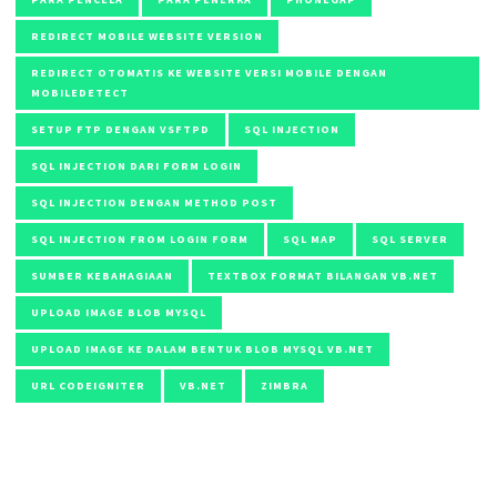
REDIRECT MOBILE WEBSITE VERSION
REDIRECT OTOMATIS KE WEBSITE VERSI MOBILE DENGAN
MOBILEDETECT
SETUP FTP DENGAN VSFTPD
SQL INJECTION
SQL INJECTION DARI FORM LOGIN
SQL INJECTION DENGAN METHOD POST
SQL INJECTION FROM LOGIN FORM
SQL MAP
SQL SERVER
SUMBER KEBAHAGIAAN
TEXTBOX FORMAT BILANGAN VB.NET
UPLOAD IMAGE BLOB MYSQL
UPLOAD IMAGE KE DALAM BENTUK BLOB MYSQL VB.NET
URL CODEIGNITER
VB.NET
ZIMBRA