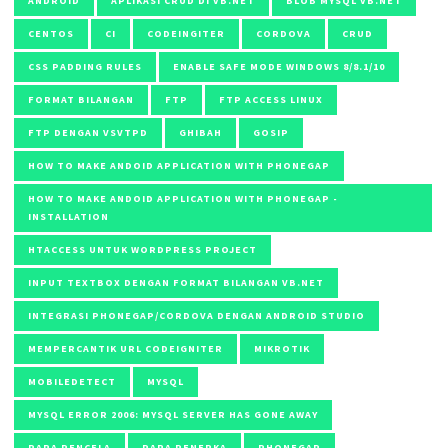
ANDROID
APLIKASI CRUD DI VB.NET
BLOB MYSQL VB.NET
CENTOS
CI
CODEINGITER
CORDOVA
CRUD
CSS PADDING RULES
ENABLE SAFE MODE WINDOWS 8/8.1/10
FORMAT BILANGAN
FTP
FTP ACCESS LINUX
FTP DENGAN VSVTPD
GHIBAH
GOSIP
HOW TO MAKE ANDOID APPLICATION WITH PHONEGAP
HOW TO MAKE ANDOID APPLICATION WITH PHONEGAP -
INSTALLATION
HTACCESS UNTUK WORDPRESS PROJECT
INPUT TEXTBOX DENGAN FORMAT BILANGAN VB.NET
INTEGRASI PHONEGAP/CORDOVA DENGAN ANDROID STUDIO
MEMPERCANTIK URL CODEIGNITER
MIKROTIK
MOBILEDETECT
MYSQL
MYSQL ERROR 2006: MYSQL SERVER HAS GONE AWAY
PARA PENCELA
PARA PENERKA
PHONEGAP