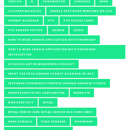
CENTOS
CI
CODEINGITER
CORDOVA
CRUD
CSS PADDING RULES
ENABLE SAFE MODE WINDOWS 8/8.1/10
FORMAT BILANGAN
FTP
FTP ACCESS LINUX
FTP DENGAN VSVTPD
GHIBAH
GOSIP
HOW TO MAKE ANDOID APPLICATION WITH PHONEGAP
HOW TO MAKE ANDOID APPLICATION WITH PHONEGAP -
INSTALLATION
HTACCESS UNTUK WORDPRESS PROJECT
INPUT TEXTBOX DENGAN FORMAT BILANGAN VB.NET
INTEGRASI PHONEGAP/CORDOVA DENGAN ANDROID STUDIO
MEMPERCANTIK URL CODEIGNITER
MIKROTIK
MOBILEDETECT
MYSQL
MYSQL ERROR 2006: MYSQL SERVER HAS GONE AWAY
PARA PENCELA
PARA PENERKA
PHONEGAP