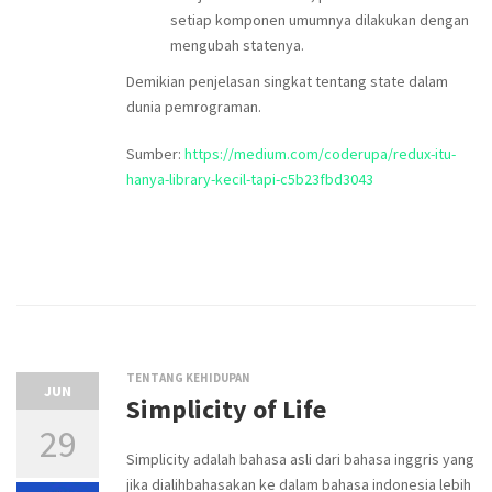
setiap komponen umumnya dilakukan dengan
mengubah statenya.
Demikian penjelasan singkat tentang state dalam
dunia pemrograman.
Sumber:
https://medium.com/coderupa/redux-itu-
hanya-library-kecil-tapi-c5b23fbd3043
TENTANG KEHIDUPAN
JUN
Simplicity of Life
29
Simplicity adalah bahasa asli dari bahasa inggris yang
jika dialihbahasakan ke dalam bahasa indonesia lebih